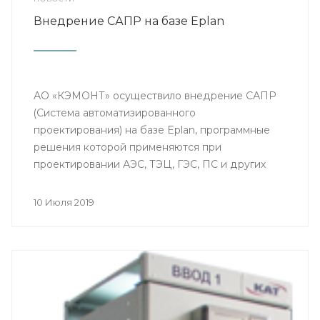
Внедрение САПР на базе Eplan
АО «КЭМОНТ» осуществило внедрение САПР
(Система автоматизированного
проектирования) на базе Eplan, программные
решения которой применяются при
проектировании АЭС, ТЭЦ, ГЭС, ПС и других
объектов энергетики в части получения
документов: от технологических чертежей,
10 Июля 2019
документов по кабельным связям, схем
внешних соединений и до выдачи задания в
производство шкафов защиты, автоматики и
питания.